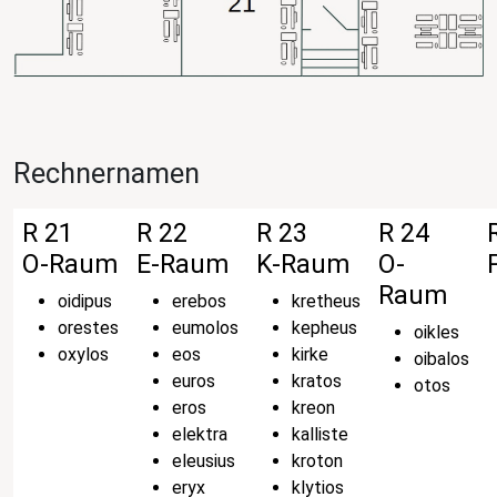
Rechnernamen
R 21
R 22
R 23
R 24
O-Raum
E-Raum
K-Raum
O-
Raum
oidipus
erebos
kretheus
orestes
eumolos
kepheus
oikles
oxylos
eos
kirke
oibalos
euros
kratos
otos
eros
kreon
elektra
kalliste
eleusius
kroton
eryx
klytios