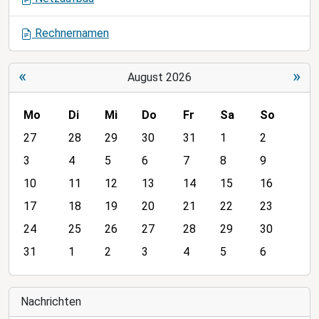
n
Rechnernamen
«
»
August 2026
Mo
Di
Mi
Do
Fr
Sa
So
m
27
28
29
30
31
1
2
o
3
4
5
6
7
8
9
n
10
11
12
13
14
15
16
t
h
17
18
19
20
21
22
23
-
24
25
26
27
28
29
30
8
31
1
2
3
4
5
6
Nachrichten