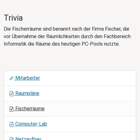
Trivia
Die Fischerräume sind benannt nach der Firma Fischer, die
vor Übernahme der Räumlichkeiten durch den Fachbereich
Informatik die Räume des heutigen PC-Pools nutzte.
N
Mitarbeiter
a
v
Raumpläne
i
g
Fischerräume
a
t
Computer-Lab
i
o
Netzaufbau