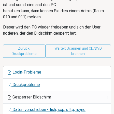
ist und somit niemand den PC
benutzen kann, dann können Sie dies einem Admin (Raum
010 und 011) melden.
Dieser wird den PC wieder freigeben und sich den User
notieren, der den Bildschirm gesperrt hat.
Zurück:
Weiter: Scannen und CD/DVD
Druckprobleme
brennen
N
Login-Probleme
a
v
Druckprobleme
i
g
Gesperrter Bildschirm
a
t
Daten verschieben - fish, scp, sftp, rsync
i