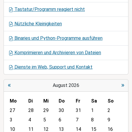
o
Tastatur/Programm reagiert nicht
n
Nützliche Kleinigkeiten
Binaries und Python-Programme ausführen
Komprimieren und Archivieren von Dateien
Dienste im Web, Support und Kontakt
«
»
August 2026
Mo
Di
Mi
Do
Fr
Sa
So
m
27
28
29
30
31
1
2
o
3
4
5
6
7
8
9
n
10
11
12
13
14
15
16
t